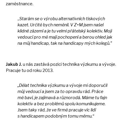
zaměstnance.
„
Starám
se
o výrobu alternativních tiskových
kazet. Určitě bych neměnil.
V
Z+M jsem našel
klidné zázemí
a
je
tu
velmi přátelský kolektiv. Moji
vedoucí pro
mě
mají pochopení
a
berou ohled jak
na
můj handicap, tak
na
handicapy mých kolegů.”
Jakub J.
u
nás zastává pozici technika výzkumu
a
vývoje.
Pracuje
tu
od roku 2013.
„Dělat technika výzkumu
a
vývoje
mi
doporučil
můj vedoucí
a
jsem
za
to opravdu rád. Práce
mě
baví,
je
zajímavá
a
různorodá. Máme
tu
fajn
kolektiv
a
bez problémů spolu komunikujeme.
Jsem taky rád,
že
ve firmě pracuje víc lidí
s
handicapem podobným tomu mému.“