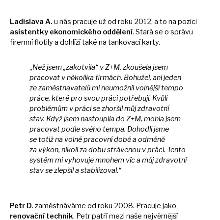
Ladislava A.
u nás pracuje
už
od roku 2012,
a
to
na
pozici
asistentky ekonomického oddělení
. Stará
se
o správu
firemní flotily
a
dohlíží také
na
tankovací karty.
„
Než jsem „zakotvila“
v
Z+M, zkoušela jsem
pracovat
v
několika firmách. Bohužel, ani jeden
ze
zaměstnavatelů
mi
neumožnil volnější tempo
práce, které pro svou práci potřebuji. Kvůli
problémům
v
práci
se
zhoršil můj zdravotní
stav.
Když jsem nastoupila
do
Z+M, mohla jsem
pracovat podle svého tempa. Dohodli jsme
se
totiž
na
volné pracovní době
a
odměně
za
výkon, nikoli
za
dobu strávenou
v
práci. Tento
systém
mi
vyhovuje mnohem víc
a
můj zdravotní
stav
se
zlepšil
a
stabilizoval.“
Petr D
. zaměstnáváme
od
roku 2008. Pracuje jako
renovační technik
. Petr patří mezi naše nejvěrnější