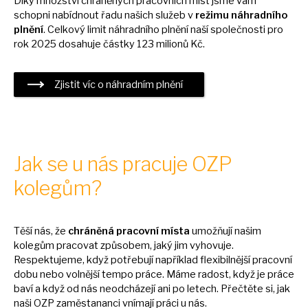
Díky množství chráněných pracovních míst jsme vám
schopni nabídnout řadu našich služeb
v
režimu náhradního
plnění
. Celkový limit náhradního plnění naší společnosti pro
rok 2025 dosahuje částky 123 milionů Kč.
Zjistit víc
o
náhradním plnění
Jak
se
u nás pracuje OZP
kolegům?
Těší nás,
že
chráněná pracovní místa
umožňují našim
kolegům pracovat způsobem, jaký jim vyhovuje.
Respektujeme, když potřebují například flexibilnější pracovní
dobu nebo volnější tempo práce. Máme radost, když
je
práce
baví
a
když
od
nás neodcházejí ani
po
letech. Přečtěte si, jak
naši OZP zaměstananci vnímají práci
u
nás.