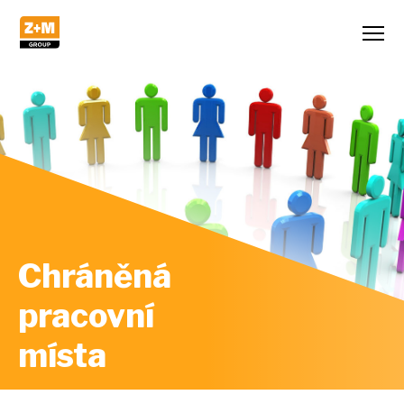
Chráněná
pracovní
místa