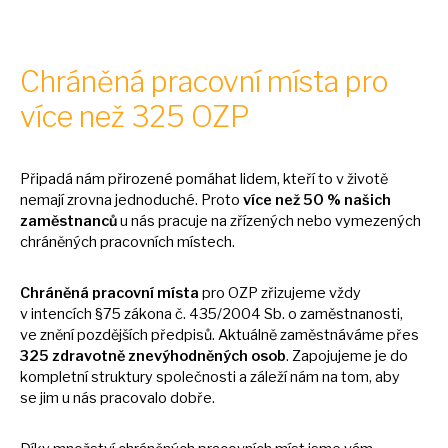
Chráněná pracovní místa pro
více než 325 OZP
Připadá nám přirozené pomáhat lidem, kteří
to
v životě
nemají zrovna jednoduché. Proto
více než
50
% našich
zaměstnanců
u
nás pracuje
na
zřízených nebo vymezených
chráněných pracovních místech.
Chráněná pracovní místa
pro OZP zřizujeme vždy
v
intencích §75 zákona č. 435/2004 Sb.
o
zaměstnanosti,
ve
znění pozdějších předpisů. Aktuálně zaměstnáváme přes
325 zdravotně znevýhodněných osob
. Zapojujeme
je
do
kompletní struktury společnosti
a
záleží nám
na
tom, aby
se
jim
u
nás pracovalo dobře.