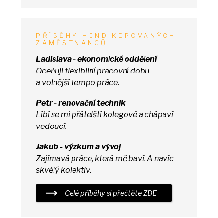
PŘÍBĚHY HENDIKEPOVANÝCH
ZAMĚSTNANCŮ
Ladislava - ekonomické oddělení
Oceňuji flexibilní pracovní dobu
a
volnější tempo práce.
Petr - renovační technik
Líbí
se
mi přátelští kolegové
a
chápaví
vedoucí.
Jakub - výzkum
a
vývoj
Zajímavá práce, která
mě
baví.
A
navíc
skvělý kolektiv.
Celé příběhy
si
přečtěte ZDE