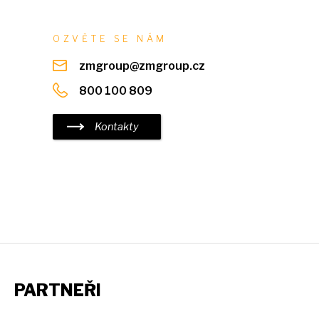
OZVĚTE
SE
NÁM
zmgroup@zmgroup.cz
800 100 809
Kontakty
PARTNEŘI