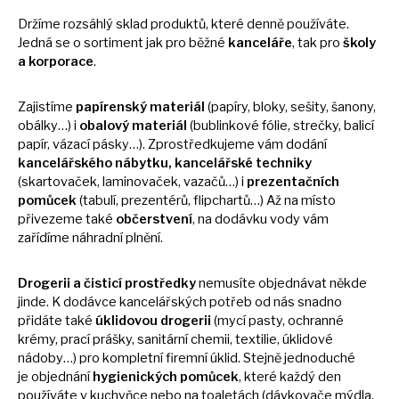
Držíme rozsáhlý sklad produktů, které denně používáte.
Jedná
se
o sortiment jak pro běžné
kanceláře
, tak pro
školy
a
korporace
.
Zajistíme
papírenský materiál
(papíry, bloky, sešity, šanony,
obálky…)
i
obalový materiál
(bublinkové fólie, strečky, balicí
papír, vázací pásky…). Zprostředkujeme vám dodání
kancelářského nábytku, kancelářské techniky
(skartovaček, laminovaček, vazačů…)
i
prezentačních
pomůcek
(tabulí, prezentérů, flipchartů…)
Až
na místo
přivezeme také
občerstvení
,
na
dodávku vody vám
zařídíme náhradní plnění.
Drogerii
a
čisticí prostředky
nemusíte objednávat někde
jinde.
K
dodávce kancelářských potřeb
od
nás snadno
přidáte také
úklidovou drogerii
(mycí pasty, ochranné
krémy, prací prášky, sanitární chemii, textilie, úklidové
nádoby…) pro kompletní firemní úklid. Stejně jednoduché
je
objednání
hygienických pomůcek
, které každý den
používáte
v
kuchyňce nebo
na
toaletách (dávkovače mýdla,