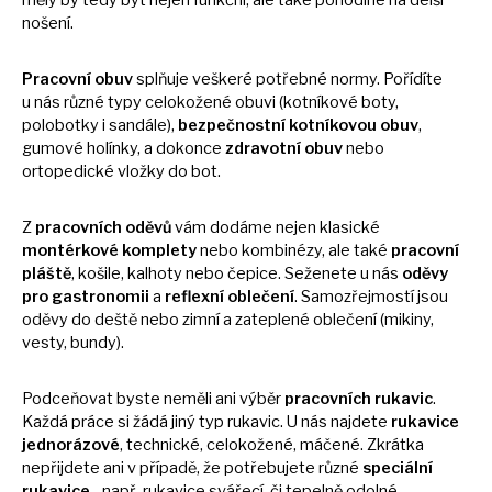
měly
by
tedy být nejen funkční, ale také pohodlné
na
delší
nošení.
Pracovní obuv
splňuje veškeré potřebné normy. Pořídíte
u
nás různé typy celokožené obuvi (kotníkové boty,
polobotky
i
sandále),
bezpečnostní kotníkovou obuv
,
gumové holínky,
a
dokonce
zdravotní obuv
nebo
ortopedické vložky
do
bot.
Z
pracovních oděvů
vám dodáme nejen klasické
montérkové komplety
nebo kombinézy, ale také
pracovní
pláště
, košile, kalhoty nebo čepice. Seženete
u
nás
oděvy
pro gastronomii
a
reflexní oblečení
. Samozřejmostí jsou
oděvy
do
deště nebo zimní
a
zateplené oblečení (mikiny,
vesty, bundy).
Podceňovat byste neměli ani výběr
pracovních rukavic
.
Každá práce
si
žádá jiný typ rukavic.
U
nás najdete
rukavice
jednorázové
, technické, celokožené, máčené. Zkrátka
nepřijdete ani
v
případě,
že
potřebujete různé
speciální
rukavice
- např. rukavice svářecí,
či
tepelně odolné.