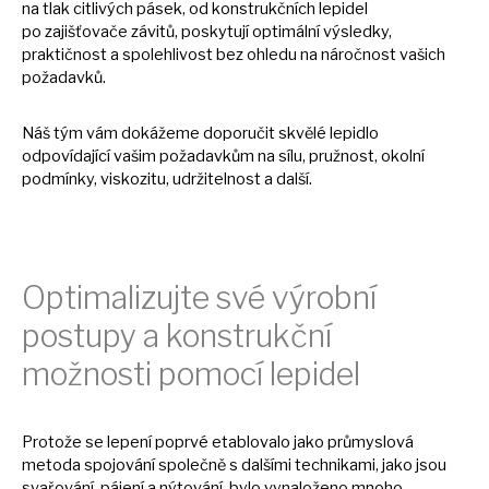
na
tlak citlivých pásek,
od
konstrukčních lepidel
po zajišťovače závitů, poskytují optimální výsledky,
praktičnost
a
spolehlivost bez ohledu
na
náročnost vašich
požadavků.
Náš tým vám dokážeme doporučit skvělé lepidlo
odpovídající vašim požadavkům
na
sílu, pružnost, okolní
podmínky, viskozitu, udržitelnost
a
další.
Optimalizujte své výrobní
postupy
a
konstrukční
možnosti pomocí lepidel
Protože
se
lepení poprvé etablovalo jako průmyslová
metoda spojování společně s dalšími technikami, jako jsou
svařování, pájení
a
nýtování, bylo vynaloženo mnoho