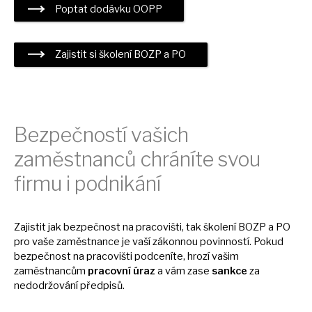
Poptat dodávku OOPP
Zajistit
si
školení BOZP
a
PO
Bezpečností vašich
zaměstnanců chráníte svou
firmu
i
podnikání
Zajistit jak bezpečnost
na
pracovišti, tak školení BOZP
a
PO
pro vaše zaměstnance
je
vaší zákonnou povinností. Pokud
bezpečnost
na
pracovišti podceníte, hrozí vašim
zaměstnancům
pracovní úraz
a
vám zase
sankce
za
nedodržování předpisů.