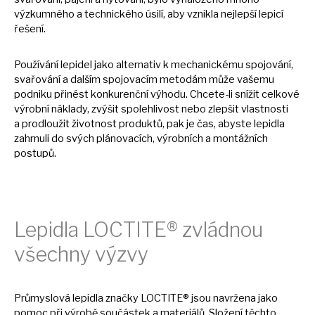
výzkumného
a
technického úsilí, aby vznikla nejlepší lepicí
řešení.
Používání lepidel jako alternativ
k
mechanickému spojování,
svařování
a
dalším spojovacím metodám může vašemu
podniku přinést konkurenční výhodu. Chcete-li snížit celkové
výrobní náklady, zvýšit spolehlivost nebo zlepšit vlastnosti
a
prodloužit životnost produktů, pak
je
čas, abyste lepidla
zahrnuli
do
svých plánovacích, výrobních
a
montážních
postupů.
Lepidla LOCTITE® zvládnou
všechny výzvy
Průmyslová lepidla značky LOCTITE® jsou navržena jako
pomoc při výrobě součástek
a
materiálů. Složení těchto