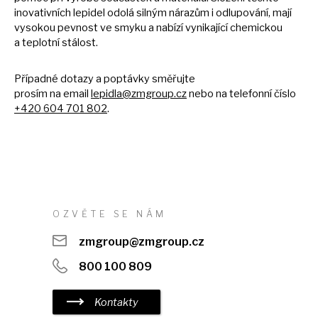
inovativních lepidel odolá silným nárazům
i
odlupování, mají
vysokou pevnost
ve
smyku
a
nabízí vynikající chemickou
a
teplotní stálost.
Případné dotazy a poptávky směřujte
prosím na email
lepidla@zmgroup.cz
nebo na telefonní číslo
+420 604 701 802
.
OZVĚTE
SE
NÁM
zmgroup@zmgroup.cz
800 100 809
Kontakty