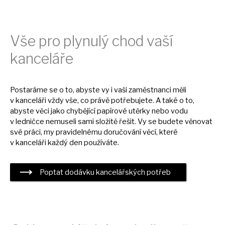
Vše pro plynulý chod vaší
kanceláře
Postaráme
se
o to, abyste
vy
i vaši zaměstnanci měli
v
kanceláři vždy vše,
co
právě potřebujete.
A
také
o
to,
abyste věci jako chybějící papírové utěrky nebo vodu
v
ledničce nemuseli sami složitě řešit.
Vy
se budete věnovat
své práci,
my
pravidelnému doručování věcí, které
v
kanceláři každý den používáte.
Poptat dodávku kancelářských potřeb