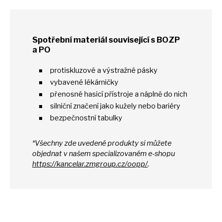
Spotřební materiál související
s
BOZP
a
PO
protiskluzové
a
výstražné pásky
vybavené lékárničky
přenosné hasicí přístroje
a
náplně
do
nich
silniční značení jako kužely nebo bariéry
bezpečnostní tabulky
*Všechny zde uvedené produkty
si
můžete
objednat
v
našem specializovaném e-shopu
https://kancelar.zmgroup.cz/oopp/
.