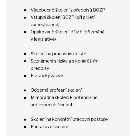
Všeobecné školení
z
předpisů BOZP
Vstupní školení BOZP (při přijetí
zaměstnance)
Opakované školení BOZP (při změně
v
legislativě)
Školení
na
pracovním místě
Seznámení
s
riziky
a
s konkrétními
předpisy
Praktický zácvik
Odborná profesní školení
Mimořádná školení
k
potenciálně
nebezpečné činnosti
Školení
na
konkrétní pracovní postupy
Poúrazové školení