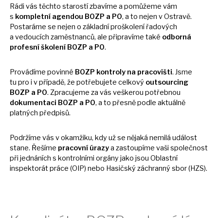
Rádi vás těchto starostí zbavíme
a
pomůžeme vám
s
kompletní agendou BOZP
a
PO
,
a
to nejen
v
Ostravě.
Postaráme
se
nejen
o
základní proškolení řadových
a
vedoucích zaměstnanců, ale připravíme také
odborná
profesní školení BOZP
a
PO
.
Provádíme povinné
BOZP kontroly
na
pracovišti
. Jsme
tu
pro
i
v případě,
že
potřebujete celkový
outsourcing
BOZP
a
PO
. Zpracujeme
za
vás veškerou potřebnou
dokumentaci BOZP
a
PO
,
a
to přesně podle aktuálně
platných předpisů.
Podržíme vás
v
okamžiku, kdy
už
se nějaká nemilá událost
stane. Řešíme
pracovní úrazy
a
zastoupíme vaši společnost
při jednáních
s
kontrolními orgány jako jsou Oblastní
inspektorát práce (OIP) nebo Hasičský záchranný sbor (HZS).