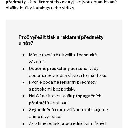
předměty
,
až
po
firemní tiskoviny
jako jsou obrandované
obálky, letáky, katalogy nebo vizitky.
Proč vyřešit tisk
a
reklamní předměty
u
nás?
Máme rozsáhlé
a
kvalitní
technické
zázemí.
Odborně proškolený personál
vždy
doporučí nejvhodnější typ
či
formát tisku.
Rychle dodáme reklamní předměty
s
potiskem
i
bez potisku.
Nabízíme širokou škálu
propagačních
předmětů
k
potisku.
Zvýhodněná cena
, většinou potiskujeme
přímo
u
výrobce.
Zajistíme potisk prostřednictvím různých