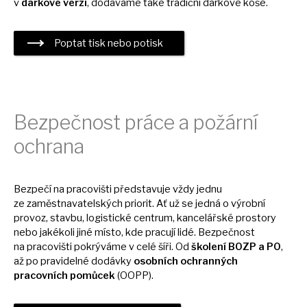
v
dárkové verzi
, dodáváme také tradiční dárkové koše.
Poptat tisk nebo potisk
Bezpečnost práce
a
požární
ochrana
Bezpečí
na
pracovišti představuje vždy jednu
ze
zaměstnavatelských priorit.
Ať
už
se
jedná
o
výrobní
provoz, stavbu, logistické centrum, kancelářské prostory
nebo jakékoli jiné místo, kde pracují lidé. Bezpečnost
na
pracovišti pokrýváme
v
celé šíři.
Od
školení BOZP
a
PO
,
až
po pravidelné dodávky
osobních ochranných
pracovních pomůcek
(OOPP).