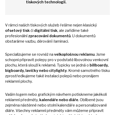
tiskových technologií.
V rámci našich tiskových služeb řešíme nejen klasický
ofsetový tisk
či
digitální tisk
, ale zařídíme také
profesionální
zpracování dokumentů
.
U
dokumentů
obstaráme vazbu, děrování
i
laminaci.
Specializujeme
se
rovněž
na
velkoplošnou reklamu
. Jsme
schopni připravit polepy pro
v
podstatě libovolnou venkovní
plochu, která slouží
k
reklamě. Typicky
se
jedná
o
billboardy,
bigboardy, lavičky nebo citylighty
. Kromě samotného tisku
zprostředkujeme také instalaci polepů nebo pronájem
reklamní plochy.
Vaším logem nebo grafickým návrhem potiskneme jakékoli
reklamní předměty,
kalendáře nebo diáře
. Oblíbené jsou
zejména nástěnné nebo stolní kalendáře
a
personalizované
diáře. Všechny reklamní předměty vám můžeme připravit