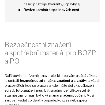
hasicí přístroje, hydranty, ucpávky aj.
Revize komínů
a
spalinových cest
Bezpečnostní značení
a
spotřební materiál pro BOZP
a
PO
Další povinností zaměstnavatele, kterou vám ukládá zákon,
je
umístit
bezpečnostní značky, značení
a
signály
na všech
pracovištích, kde
se
pracuje
a
kde může dojít
k
poškození
zdraví. Toto značení musí být snadno identifikovatelné
a
zaměstnanci musí být
o
významu značení poučeni. Musí
zároveň vědět
co
dělat
v
případě, když
se
nebezpečí