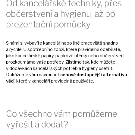
Od kancelářské techniky, přes
občerstvení
a
hygienu,
až
po
prezentační pomůcky
S námi
si
vybavíte kancelář nebo jiné pracoviště snadno
a
rychle.
U
spotřebního zboží, které pravidelně odebíráte,
jako kancelářské papíry, papírové utěrky nebo občerstvení,
prozkoumáme vaše potřeby. Zjistíme tak, kde můžete
v
dodávkách kancelářských potřeb
a
hygieny ušetřit.
Dokážeme vám navrhnout
cenově dostupnější alternativu
věcí
, které
v
kanceláři pravidelně používáte.
Co všechno vám pomůžeme
vyřešit
a
dodat?