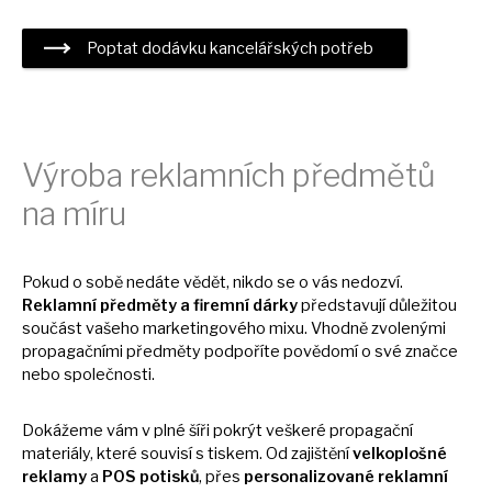
Poptat dodávku kancelářských potřeb
Výroba reklamních předmětů
na
míru
Pokud
o
sobě nedáte vědět, nikdo
se
o vás nedozví.
Reklamní předměty
a
firemní dárky
představují důležitou
součást vašeho marketingového mixu. Vhodně zvolenými
propagačními předměty podpoříte povědomí
o
své značce
nebo společnosti.
Dokážeme vám
v
plné šíři pokrýt veškeré propagační
materiály, které souvisí
s
tiskem.
Od
zajištění
velkoplošné
reklamy
a
POS potisků
, přes
personalizované reklamní