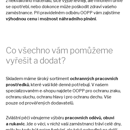
z
nekvalitního materiálu, sice vyjde levněji, ale mnohem dříve
se
opotřebí, nebo dokonce může poškodit zdraví vašeho
zaměstnance. Při pravidelném odběru OOPP vám zajistíme
výhodnou cenu
i
možnost náhradního plnění
.
Co všechno vám pomůžeme
vyřešit
a
dodat?
Skladem máme široký sortiment
ochranných pracovních
prostředků
, které vaši lidé denně potřebují.
V
našem
specializovaném e-shopu najdete OOPP pro ochranu zraku,
ochranu sluchu, ochranu hlavy
i
pro ochranu dechu. Vše
pouze
od
prověřených dodavatelů.
Zvláštní péči věnujeme výběru
pracovních oděvů, obuvi
a
rukavic
. Jde
o
věci,
v
nichž vaši zaměstnanci tráví celé dny,