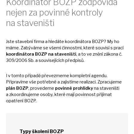
Koordinátor BOZP zodpovídá
nejen
za
povinné kontroly
na
staveništi
Jste stavební firma
a
hledáte koordinátora BOZP?
My
ho
máme. Zabýváme
se
všemi činnostmi, které souvisí
s
prací
koordinátora BOZP
na
staveništi
,
a
to
ve
znění zákona č.
309/2006 Sb.
a
souvisejících předpisů.
I
v
tomto případě převezmeme kompletní agendu.
Připravíme vše potřebné
a
zajistíme realizaci. Zpracujeme
plán BOZP
, provedeme
povinné prohlídky
na
staveništi
a
zkoordinujeme osoby, které mají povinnost přijímat
opatření BOZP.
Typy školení BOZP