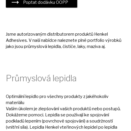
Poptat dodávku OOPP
Jsme autorizovaným distributorem produktů Henkel
Adhesives. V naší nabídce naleznete plné portfolio výrobků
jako jsou průmyslová lepidla, čističe, laky, maziva aj.
Průmyslová lepidla
Optimální lepidlo pro všechny produkty
z
jakéhokoliv
materiálu
Vaším úkolem
je
zlepšování vašich produktů nebo postupů.
Dokážeme pomoci. Lepidla
se
používají
ke
spojování
podkladů lepením (povrchové spojování)
a
soudržností
(vnitřní síla). Lepidla Henkel vteřinových lepidel
po
lepidla