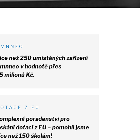
OMNNEO
íce než 250 umístěných zařízení
mnneo v hodnotě přes
5
milionů Kč.
DOTACE
Z
EU
omplexní poradenství pro
ískání dotací z EU – pomohli jsme
íce než 150 školám!