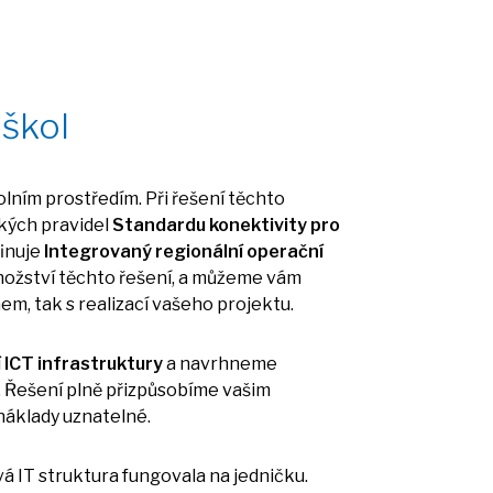
 škol
olním prostředím. Při řešení těchto
kých pravidel
Standardu konektivity
pro
finuje
Integrovaný regionální operační
nožství těchto řešení,
a
můžeme vám
em, tak
s
realizací vašeho projektu.
í ICT infrastruktury
a
navrhneme
. Řešení plně přizpůsobíme vašim
náklady uznatelné.
ová
IT
struktura fungovala
na
jedničku.