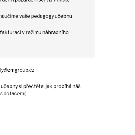
 naučíme vaše pedagogy učebnu
fakturaci
v
režimu náhradního
ly@zmgroup.cz
m učebny
si
přečtěte, jak probíhá náš
u
s
dotacemi).