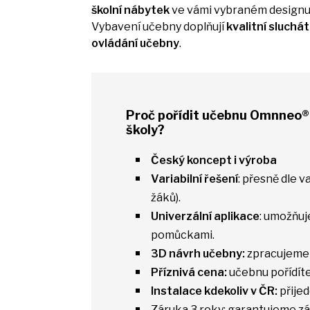
školní nábytek
ve vámi vybraném designu
Vybavení učebny doplňují
kvalitní sluchá
ovládání učebny
.
Proč pořídit učebnu Omnneo®
školy?
Český koncept
i
výroba
Variabilní řešení
: přesně dle 
žáků).
Univerzální aplikace
: umožňuj
pomůckami.
3D návrh učebny:
zpracujeme 
Příznivá cena:
učebnu pořídít
Instalace kdekoliv
v
ČR:
přij
Záruka
3
roky: garantujeme z