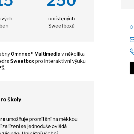
15
250
ových
umístěných
ben
Sweetboxů
čebny
Omnneo
®
Multimedia
v
několika
tedra
Sweetbox
pro interaktivní výuku
ZŠ.
ro školy
dra
umožňuje promítání
na
měkkou
í zařízení
se
jednoduše ovládá
é zásuvky. Unikátní učební