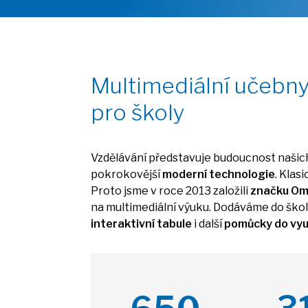
Multimediální učebn
pro školy
Vzdělávání představuje budoucnost našich
pokrokovější
moderní technologie
. Klas
Proto jsme
v
roce 2013 založili
značku O
na
multimediální výuku. Dodáváme
do
ško
interaktivní tabule
i
další
pomůcky
do
vy