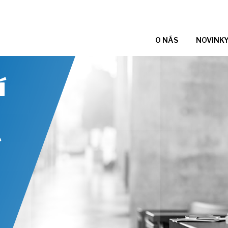
O NÁS
NOVINK
í
í