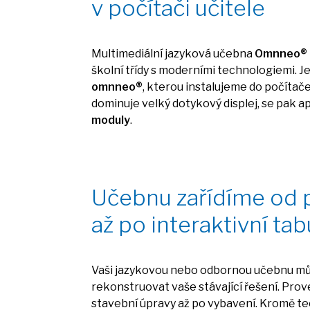
v
počítači učitele
Multimediální jazyková učebna
Omnneo
®
školní třídy
s
moderními technologiemi. Jej
omnneo®
, kterou instalujeme
do
počítače
dominuje velký dotykový displej,
se
pak ap
moduly
.
Učebnu zařídíme
od
až
po interaktivní tab
Vaši jazykovou nebo odbornou učebnu mů
rekonstruovat vaše stávající řešení. Pr
stavební úpravy
až
po vybavení. Kromě te