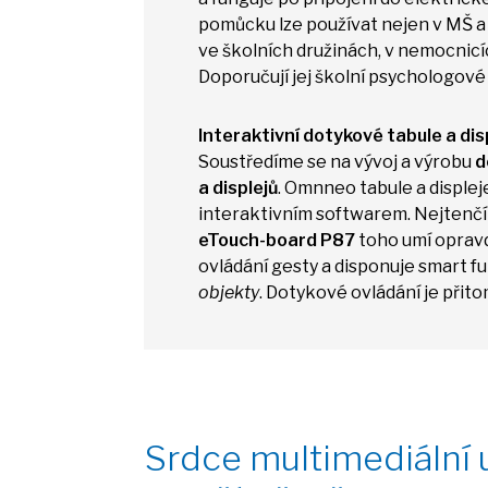
pomůcku lze používat nejen
v
MŠ
ve
školních družinách,
v
nemocnicí
Doporučují jej školní psychologov
Interaktivní dotykové tabule
a
dis
Soustředíme
se
na vývoj
a
výrobu
d
a
displejů
. Omnneo tabule
a
displej
interaktivním softwarem. Nejtenčí 
eTouch-board P87
toho umí opravd
ovládání gesty
a
disponuje smart f
objekty
. Dotykové ovládání
je
přit
Srdce multimediální