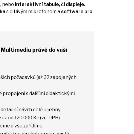
, nebo
interaktivní tabule,
či
displeje.
tka
s
citlivým mikrofonem a
software pro
 Multimedia právě
do
vaší
vašich požadavků (až
32
zapojených
e propojení
s
dalšími didaktickými
detailní návrh celé učebny.
e
už
od 120 000
Kč
(vč. DPH).
edeme
a
vše zařídíme.
áruční
i
pozáruční servis
v
místě