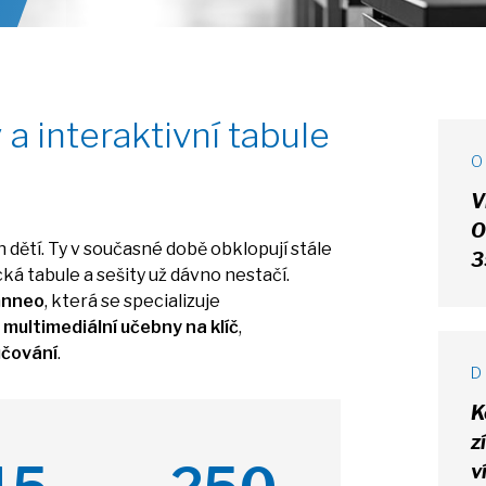
y
a
interaktivní tabule
V
O
 dětí.
Ty
v současné době obklopují stále
3
ická tabule
a
sešity
už
dávno nestačí.
mnneo
, která
se
specializuje
l
multimediální učebny
na
klíč
,
učování
.
K
z
v