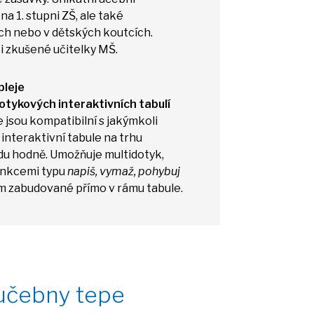
a
na 1. stupni ZŠ, ale také
ch nebo
v
dětských koutcích.
é
i
zkušené učitelky MŠ.
pleje
otykových interaktivních tabulí
e jsou kompatibilní
s
jakýmkoli
interaktivní tabule
na
trhu
u hodně. Umožňuje multidotyk,
unkcemi typu
napiš, vymaž, pohybuj
om zabudované přímo
v
rámu tabule.
 učebny tepe