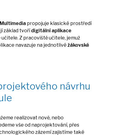
Multimedia
propojuje klasické prostředí
í základ tvoří
digitální aplikace
 učitele.
Z
pracoviště učitele, jemuž
likace navazuje
na
jednotlivé
žákovské
projektového návrhu
ule
žeme realizovat nově, nebo
ovedeme vše
od
naprojektování, přes
chnologického zázemí zajistíme také