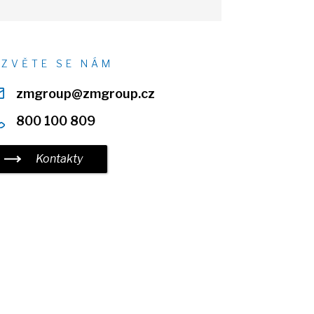
OZVĚTE
SE
NÁM
zmgroup@zmgroup.cz
800 100 809
Kontakty