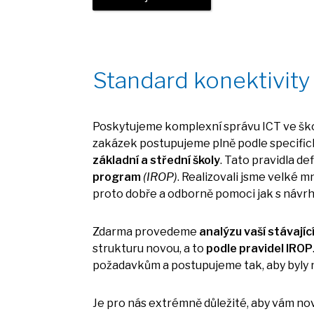
Standard konektivity
Poskytujeme komplexní správu ICT
ve
šk
zakázek postupujeme plně podle specific
základní
a
střední školy
. Tato pravidla de
program
(IROP)
. Realizovali jsme velké m
proto dobře
a
odborně pomoci jak
s
návrh
Zdarma provedeme
analýzu vaší stávajíc
strukturu novou,
a
to
podle pravidel IROP
požadavkům
a
postupujeme tak, aby byly 
Je pro nás extrémně důležité, aby vám n