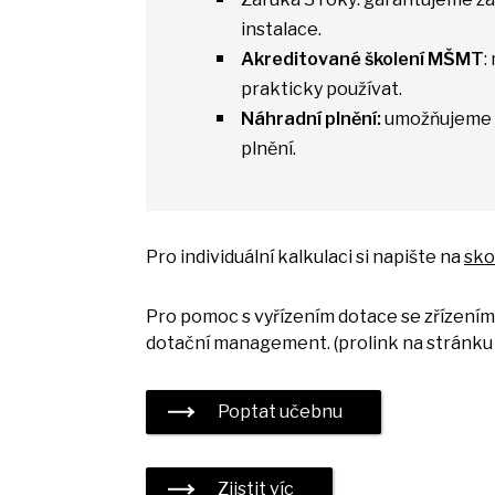
instalace.
Akreditované školení MŠMT
:
prakticky používat.
Náhradní plnění:
umožňujeme 
plnění.
Pro individuální kalkulaci
si
napište
na
sko
Pro pomoc
s
vyřízením dotace
se
zřízení
dotační management. (prolink
na
stránk
Poptat učebnu
Zjistit víc