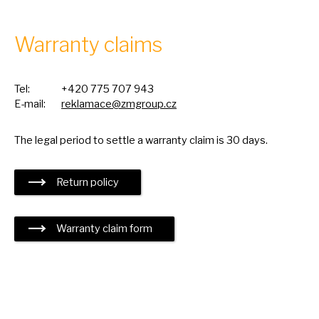
Warranty claims
Tel:
+420 775 707 943
E-mail:
reklamace@zmgroup.cz
The legal period
to
settle
a
warranty claim
is
30 days.
Return policy
Warranty claim form