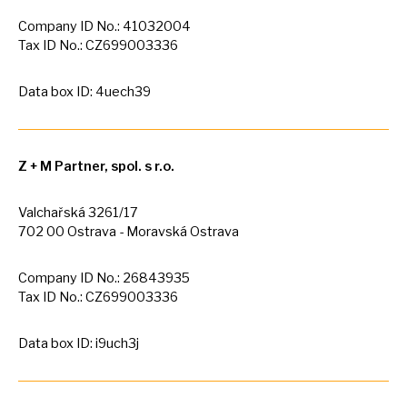
Company
ID
No.: 41032004
Tax
ID
No.: CZ699003336
Data box ID: 4uech39
Z +
M
Partner, spol.
s
r.o.
Valchařská 3261/17
702
00
Ostrava - Moravská Ostrava
Company
ID
No.: 26843935
Tax
ID
No.: CZ699003336
Data box ID: i9uch3j