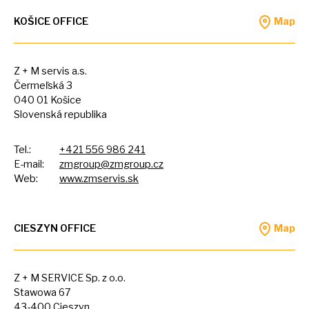
KOŠICE OFFICE
Map
Z +
M
servis a.s.
Čermeľská
3
040
01
Košice
Slovenská republika
Tel.:
+421 556 986 241
E-mail:
zmgroup@zmgroup.cz
Web:
www.zmservis.sk
CIESZYN OFFICE
Map
Z +
M
SERVICE Sp.
z
o.o.
Stawowa
67
43-400 Cieszyn