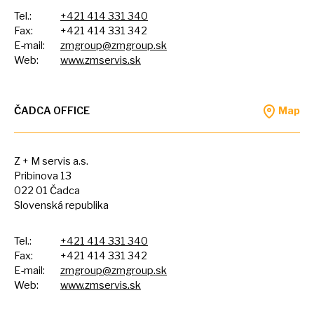
Tel.:
+421 414 331 340
Fax:
+421 414 331 342
E-mail:
zmgroup@zmgroup.sk
Web:
www.zmservis.sk
ČADCA OFFICE
Map
Z +
M
servis a.s.
Pribinova 13
022
01
Čadca
Slovenská republika
Tel.:
+421 414 331 340
Fax:
+421 414 331 342
E-mail:
zmgroup@zmgroup.sk
Web:
www.zmservis.sk