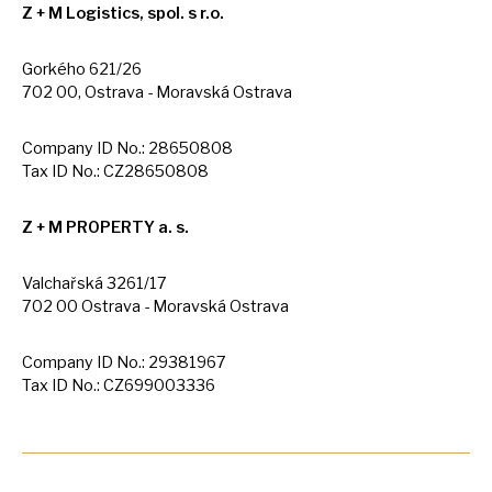
Z +
M
Logistics, spol.
s
r.o.
Gorkého 621/26
702 00, Ostrava - Moravská Ostrava
Company
ID
No.: 28650808
Tax
ID
No.: CZ28650808
Z +
M
PROPERTY a. s.
Valchařská 3261/17
702
00
Ostrava - Moravská Ostrava
Company
ID
No.: 29381967
Tax
ID
No.: CZ699003336