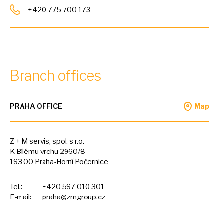
+420 775 700 173
Branch offices
PRAHA OFFICE
Map
Z +
M
servis, spol.
s
r.o.
K Bílému vrchu 2960/8
193
00
Praha-Horní Počernice
Tel.:
+420 597 010 301
E-mail:
praha@zmgroup.cz