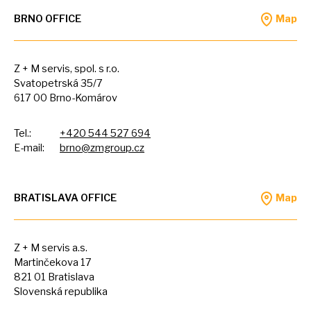
BRNO OFFICE
Map
Z +
M
servis, spol.
s
r.o.
Svatopetrská 35/7
617
00
Brno-Komárov
Tel.:
+420 544 527 694
E-mail:
brno@zmgroup.cz
BRATISLAVA OFFICE
Map
Z +
M
servis a.s.
Martinčekova 17
821
01
Bratislava
Slovenská republika