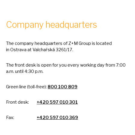
Company headquarters
The company headquarters
of
Z+M Group
is
located
in
Ostrava
at
Valchařská 3261/17.
The front desk
is
open for you every working day from 7:00
a.m. until 4:30 p.m.
Green line (toll-free):
800 100 809
Front desk:
+420 597 010 301
Fax:
+420 597 010 369